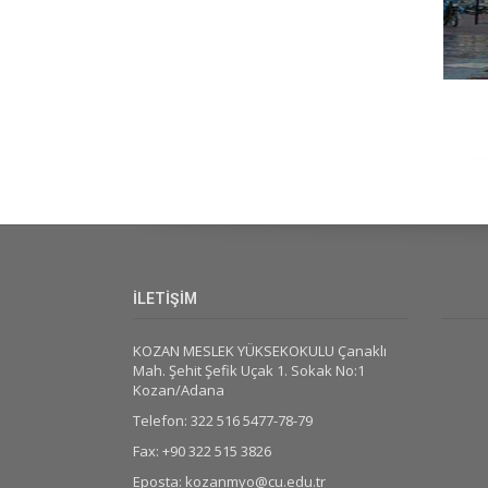
İLETİŞİM
KOZAN MESLEK YÜKSEKOKULU Çanaklı
Mah. Şehit Şefik Uçak 1. Sokak No:1
Kozan/Adana
Telefon: 322 516 5477-78-79
Fax: +90 322 515 3826
Eposta: kozanmyo@cu.edu.tr