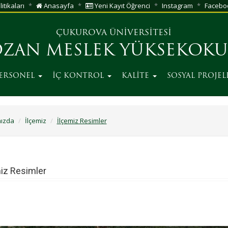
itikaları
Anasayfa
Yeni Kayıt Öğrenci
Instagram
Facebo
ÇUKUROVA ÜNİVERSİTESİ
ZAN MESLEK YÜKSEKOK
ERSONEL
İÇ KONTROL
KALİTE
SOSYAL PROJE
ızda
İlçemiz
İlçemiz Resimler
iz Resimler