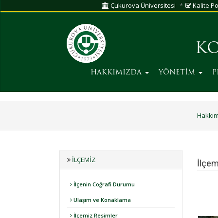
Çukurova Üniversitesi
Kalite Pol
KO
HAKKIMIZDA
YÖNETİM
P
Hakkım
İLÇEMIZ
İlçem
İlçenin Coğrafi Durumu
Ulaşım ve Konaklama
İlçemiz Resimler