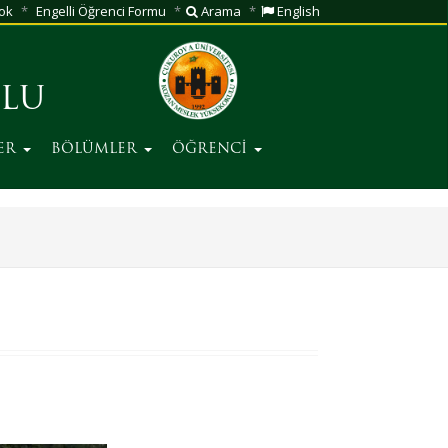
ok
Engelli Öğrenci Formu
Arama
English
ULU
LER
BÖLÜMLER
ÖĞRENCİ