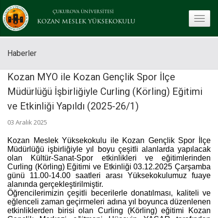
ÇUKUROVA ÜNİVERSİTESİ
toggle
KOZAN MESLEK YÜKSEKOKULU
Haberler
Kozan MYO ile Kozan Gençlik Spor İlçe
Müdürlüğü İşbirliğiyle Curling (Körling) Eğitimi
ve Etkinliği Yapıldı (2025-26/1)
03 Aralık 2025
Kozan Meslek Yüksekokulu ile Kozan Gençlik Spor İlçe
Müdürlüğü işbirliğiyle yıl boyu çeşitli alanlarda yapılacak
olan Kültür-Sanat-Spor etkinlikleri ve eğitimlerinden
Curling (Körling) Eğitimi ve Etkinliği 03.12.2025 Çarşamba
günü 11.00-14.00 saatleri arası Yüksekokulumuz fuaye
alanında gerçekleştirilmiştir.
Öğrencilerimizin çeşitli becerilerle donatılması, kaliteli ve
eğlenceli zaman geçirmeleri adına yıl boyunca düzenlenen
etkinliklerden birisi olan Curling (Körling) eğitimi Kozan